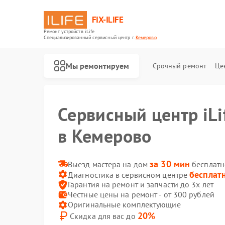
FIX-ILIFE
Ремонт устройств iLife
Специализированный cервисный центр г.
Кемерово
Мы ремонтируем
Срочный ремонт
Це
Ремонт роботов-пылесосов iLife
Сервисный центр iLi
в Кемерово
за 30 мин
Выезд мастера на дом
бесплатн
бесплат
Диагностика в сервисном центре
Гарантия на ремонт и запчасти до 3х лет
Честные цены на ремонт - от 300 рублей
Оригинальные комплектующие
20%
Скидка для вас до