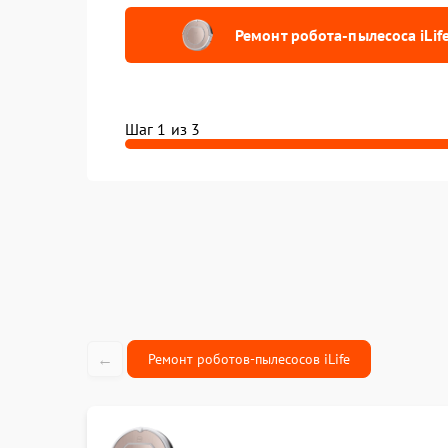
жидкосте
Ремонт робота-пылесоса iLif
Замена ко
Замена дв
Шаг 1 из 3
Ремонт эл
Ремонт к
Сборка б
аккумулят
Замена да
←
Ремонт роботов-пылесосов iLife
Очистка д
Калибров