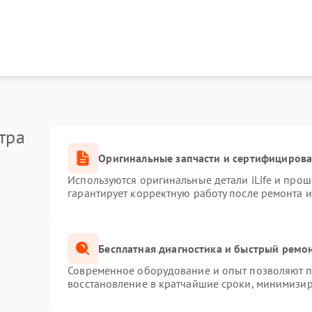
теринской платы
80 мин
3 года
теринской платы
70 мин
2 года
кумулятора
30 мин
2 года
ление аккумулятора
90 мин
1 год
тра
мплекта щеток
90 мин
2 года
Оригинальные запчасти и сертифициров
тчиков управления,
30 мин
2 года
Используются оригинальные детали iLife и про
вижения
гарантирует корректную работу после ремонта 
ление колеса
30 мин
1 год
Бесплатная диагностика и быстрый ремо
дросистемы
70 мин
1 год
Современное оборудование и опыт позволяют пр
восстановление в кратчайшие сроки, минимизир
пи питания
30 мин
1 год