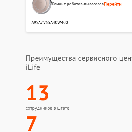
Замена ма
Перейти
Ремонт роботов-пылесосов
Ремонт ма
A9S
A7
V55
A40
W400
Замена ак
Восстанов
Преимущества сервисного цен
Замена ко
iLife
Замена да
высоты, д
13
Восстанов
Ремонт ги
сотрудников в штате
7
Ремонт це