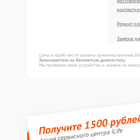
Восстанов
контактно
Ремонт пл
Замена ди
Замена пл
Цены в прайс-листе указаны ориентировочные, без
Записывайтесь на бесплатную диагностику.
Мы проверим ваше устройство и укажем на неисп
Ремонт эл
Ремонт эл
Замена эл
Получите 1500 рубле
Ремонт ди
управлен
Акция сервисного центра iLife
Замена ко