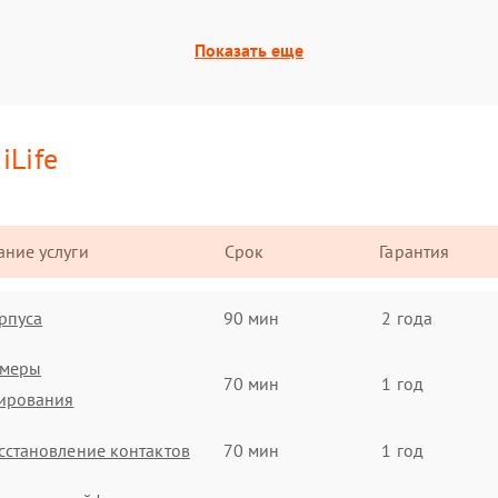
Показать еще
и
iLife
ние услуги
Срок
Гарантия
рпуса
90 мин
2 года
амеры
70 мин
1 год
ирования
сстановление контактов
70 мин
1 год