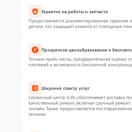
нура/кабеля
90 мин
3 года
Гарантия на работы и запчасти
ектрической части
80 мин
3 года
Предоставляется документированная гарантия 
детали, что защищает клиента от повторных не
тки
30 мин
1 год
ханизмов от пыли
90 мин
3 года
Прозрачное ценообразование и бесплатн
ая чистка
100 мин
2 года
Точные прайс-листы, предварительная оценка ст
платежей и возможность бесплатной консультаци
льтра
80 мин
2 года
ие ошибок
30 мин
1 год
Широкий спектр услуг
Сервисный центр iLife обеспечивает доставку те
а
90 мин
2 года
качественный ремонт, включая срочный ремонт. 
онлайн. Также предоставляется постгарантийно
ока питания
90 мин
3 года
техники
игателя
70 мин
3 года