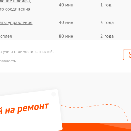
ление шлейфа,
40 мин
1 год
го соединения
аты управления
40 мин
3 года
сплея
80 мин
2 года
аты управления
60 мин
1 год
 учета стоимости запчастей.
равность.
ектронной платы
70 мин
3 года
ектронного модуля
100 мин
2 года
ектронного модуля
60 мин
2 года
й на ремонт
станционного
50 мин
3 года
ия
леса
70 мин
1 год