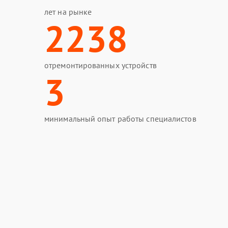
Замена ш
лет на рынке
2238
Чистка эл
Ремонт ще
отремонтированных устройств
3
Чистка ме
Комплексн
минимальный опыт работы специалистов
Замена фи
Устранен
Настройк
Ремонт бл
Ремонт дв