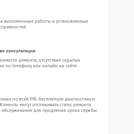
Заказать
350 рублей
Заказать
600 рублей
на выполненные работы и установленные
исправностей
Заказать
400 рублей
Заказать
300 рублей
ая консультация
Заказать
300 рублей
оимости ремонта, отсутствие скрытых
и по телефону или онлайн на сайте
Заказать
300 рублей
Заказать
2000 рублей
хники по всей РФ, бесплатную диагностику и
Заказать
600 рублей
Клиенты могут отслеживать статус ремонта
е обслуживание для продления срока службы
Заказать
700 рублей
Заказать
850 рублей