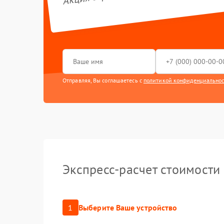
Ремонт ко
Ремонт ба
Ремонт за
Отправляя, Вы соглашаетесь с
политикой конфиденциально
Восстанов
влаги
Замена в
Ремонт в
Экспресс-расчет стоимости
Замена эл
Восстанов
1
Выберите Ваше устройство
Ремонт/за