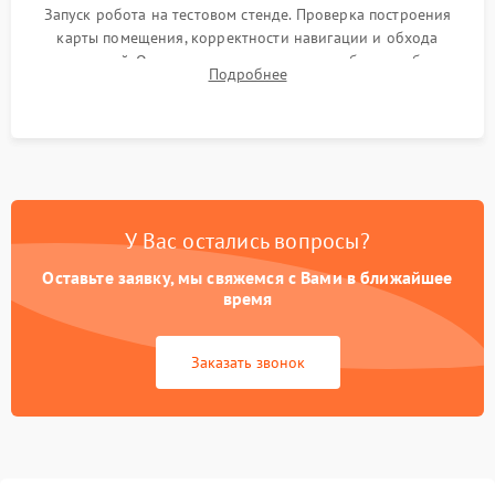
Запуск робота на тестовом стенде. Проверка построения
карты помещения, корректности навигации и обхода
препятствий. Оценка силы всасывания и работы турбины.
Подробнее
Тестирование автоматического возврата на док-станцию и
процесса зарядки.
У Вас остались вопросы?
Оставьте заявку, мы свяжемся с Вами в ближайшее
время
Заказать звонок