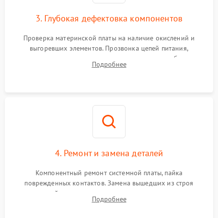
3. Глубокая дефектовка компонентов
Проверка материнской платы на наличие окислений и
выгоревших элементов. Прозвонка цепей питания,
тестирование приводных моторов колес и турбины
Подробнее
всасывания. Оценка состояния оптических и инфракрасных
датчиков, а также механизма лазерного дальномера.
4. Ремонт и замена деталей
Компонентный ремонт системной платы, пайка
поврежденных контактов. Замена вышедших из строя
двигателей, изношенного аккумулятора, неисправного
Подробнее
лидара или помпы подачи воды. Восстановление шлейфов и
устранение последствий попадания влаги.