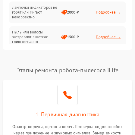
Лампочки индикаторов не
горят или мигают
2000 ₽
Подробнее →
Батарея
некорректно
Режим работы
Пыль или волосы
застревают в щетках
1500 ₽
Подробнее →
слишком часто
Программные сбои
Этапы ремонта робота-пылесоса iLife
1. Первичная диагностика
Осмотр корпуса, щеток и колес. Проверка кодов ошибок
через приложение и звуковых сигналов. Замер емкости