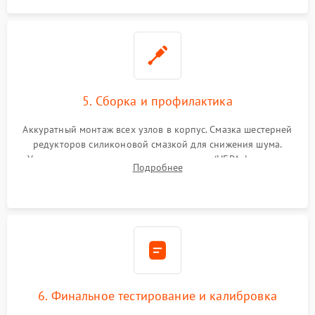
5. Сборка и профилактика
Аккуратный монтаж всех узлов в корпус. Смазка шестерней
редукторов силиконовой смазкой для снижения шума.
Установка новых расходных материалов (HEPA-фильтров,
Подробнее
микрофибры, щеток). Надежная фиксация разъемов и
проверка герметичности водяного контура.
6. Финальное тестирование и калибровка