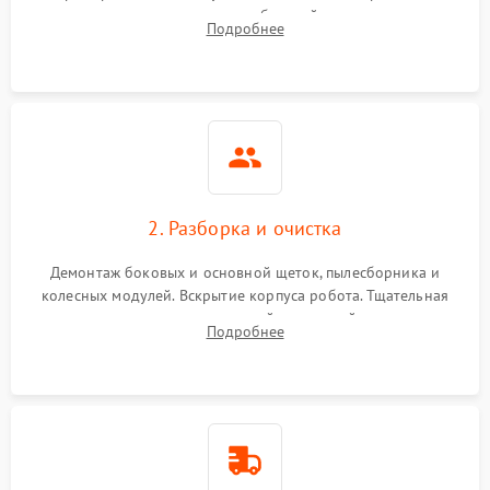
аккумулятора и тестирование базовой станции зарядки.
Подробнее
Оценка работы лидара, бампера и датчиков падения для
локализации неисправности.
2. Разборка и очистка
Демонтаж боковых и основной щеток, пылесборника и
колесных модулей. Вскрытие корпуса робота. Тщательная
очистка внутренних полостей, шестерней и плат от
Подробнее
скопившейся пыли, волос и шерсти животных с
использованием сжатого воздуха и щеток.