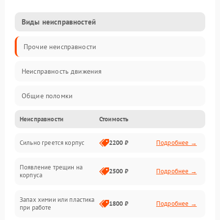
Виды неисправностей
Прочие неисправности
Неисправность движения
Общие поломки
Неисправности
Стоимость
Неисправность датчиков
Сильно греется корпус
2200 ₽
Подробнее →
Неисправность программного обеспечения
Появление трещин на
Проблемы с сигналом
2500 ₽
Подробнее →
корпуса
Неисправность резервуаров и систем подачи воды
Запах химии или пластика
1800 ₽
Подробнее →
при работе
Проблемы с механикой