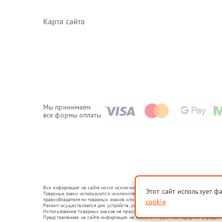
Карта сайта
Мы принимаем
все формы оплаты
Вся информация на сайте носит исключительно справочный характер.
Этот сайт использует ф
Товарные знаки используются исключительно для описания устройств, в отношени
правообладателями товарных знаков или их официальными представителями.
cookie
Ремонт осуществляется для устройств, уже введенных в гражданский оборот в с
Использование товарных знаков не преследует цели индивидуализации услуг ил
Представленная на сайте информация не является публичной офертой, определ