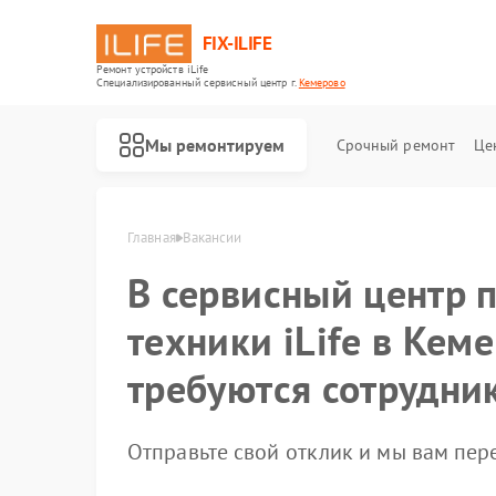
FIX-ILIFE
Ремонт устройств iLife
Специализированный cервисный центр г.
Кемерово
Мы ремонтируем
Срочный ремонт
Це
Ремонт роботов-пылесосов iLife
Главная
Вакансии
В сервисный центр 
техники iLife в Кем
требуются сотрудни
Отправьте свой отклик и мы вам пе