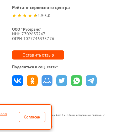
Рейтинг сервисного центра
4.9-5.0
ООО "Русервис"
ИНН 7702633247
ОГРН 1077746335776
Оставить отзыв
Поделиться в соц. сетях:
йлов
 в неавторизованных сервисных центрах kem.fix-ilife.ru, которые не связаны с
Согласен
по ремонту техники указанных брендов.